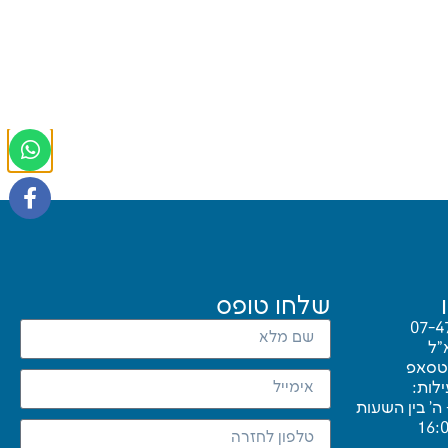
שלחו טופס
07-4
"ל
טסאפ
לות:
 ה’ בין השעות