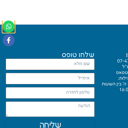
שלחו טופס
07-4
"ל
טסאפ
לות:
 ה’ בין השעות
שליחה