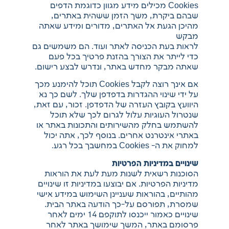
Cookies מכילים מידע מגוון כדוגמת הדפים
שבהם ביקרת, משך הזמן ששהית באתרים,
מהיכן הגעת אל האתרים, מדורים ומידע שאתה
מבקש
לראות בעת הכניסה לאתר ועוד. הם משמשים גם
כדי לייתר את הצורך בהזנת פרטיך בכל פעם
שאתה מבקר מחדש באתר, ונדרש לבצע רישום.
אם אינך רוצה לקבל Cookies תוכל להימנע מכך
על ידי שינוי ההגדרות בדפדפן שלך. לשם כך נא
היוועץ בקובץ העזרה של הדפדפן. זכור, עם זאת,
שנטרול העוגיות עלול לגרום לכך שלא תוכל
להשתמש בחלק מהשירותים והתכונות באתר או
באתרי אינטרנט אחרים. בנוסף לכך, אתה יכול
למחוק את ה- Cookies במחשבך בכל רגע.
שינויים במדיניות הפרטיות
הסוכנות רשאית לשנות מעת לעת את הוראות
מדיניות הפרטיות. אם יבוצעו במדיניות זו שינויים
מהותיים, בהוראות שעניינן השימוש במידע אישי
שמסרת, תפורסם על-כך הודעה באתר הבית.
שינויים כאמור ייכנסו לתוקפם 14 ימים לאחר
פרסומם באתר, המשך שימושך באתר לאחר