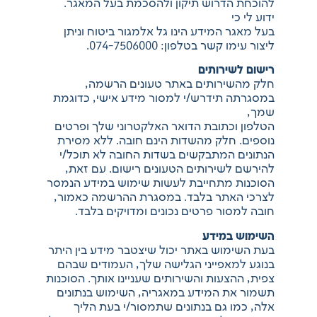
להוכחת הדרוש תיקון ולהסכמת בעל המאגר.
ידוע לי כי
בעל מאגר המידע הינו גל אלמגור ביטוח וניתן
ליצור עימו קשר בטלפון: 074-7506000.
רישום לשירותים
חלק מהשירותים באתר טעונים הרשמה,
במסגרתה תידרש/י למסור מידע אישי, כדוגמת
שמך,
הטלפון וכתובת הדואר האלקטרוני שלך ופרטים
נוספים. חלק מהשדות הינם חובה. ללא מסירת
הנתונים המתבקשים בשדות החובה לא תוכל/י
להירשם לשירותים הטעונים רישום. עם זאת,
הסוכנות מתחייבת לעשות שימוש במידע הנמסר
לצרכי האתר בלבד. במסגרת ההרשמה כאמור,
חובה למסור פרטים נכונים ומדויקים בלבד.
השימוש במידע
בעת השימוש באתר יכול שיצטבר מידע בין היתר
בנוגע למאפייני הגלישה שלך, העמודים שבהם
צפית, ההצעות והשירותים שעניינו אותך. הסוכנות
תשמור את המידע במאגריה, השימוש בנתונים
אלה, כמו גם בנתונים שתמסור/י בעת הליך