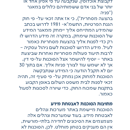
לקבוצת אוכלוסין, שנקבעה על פי אפיון אחד או
יותר של בני אדם ששמותיהם כלולים במאגר
("פניה
בהצעה מסחרית"), כי אז אתה זכאי על- פי חוק
הגנת הפרטיות, התשמ"א- 1981 לדרוש בכתב
שהמידע המתייחס אליך יימחק ממאגר המידע
של הסוכנות שימחק, במקרה זה מידע הדרוש לו
רק כדי לפנות אליך בהצעות מסחריות כאמור
לעיל. מידע הדרוש לסוכנות לשם ניהול עסקיה –
לרבות תיעוד פעולות מסחריות ואחרות שביצעת
באתר – יוסיף להישמר אצל הסוכנות על-פי דין,
אך לא ישמש עוד לצורך פניות אליך. אם בתוך 30
יום לא תקבל הודעה כי המידע שנתבקשה
הסוכנות למחוק אכן נמחק על- פי סעיף זה, תהיה
זכאי לפנות לבית משפט השלום באופן הקבוע
בתקנות שמכוח החוק, כדי שיורה לסכונות לפעול
כאמור.
מחויבות הסוכנות לאבטחת מידע
הסוכנות מיישמת באתר מערכות ונהלים
לאבטחת מידע. בעוד שמערכות ונהלים אלה
מצמצמים את הסיכונים לחדירה בלתי-מורשית,
אין הם מעניקים בטחון מוחלט. לכן, הסוכנות לא