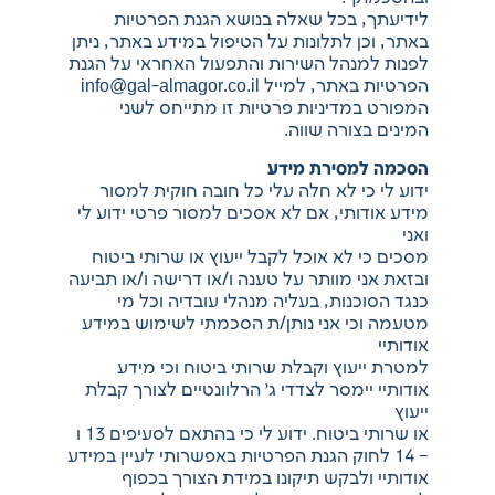
לידיעתך, בכל שאלה בנושא הגנת הפרטיות
באתר, וכן לתלונות על הטיפול במידע באתר, ניתן
לפנות למנהל השירות והתפעול האחראי על הגנת
הפרטיות באתר, למייל info@gal-almagor.co.il
המפורט במדיניות פרטיות זו מתייחס לשני
המינים בצורה שווה.
הסכמה למסירת מידע
ידוע לי כי לא חלה עלי כל חובה חוקית למסור
מידע אודותי, אם לא אסכים למסור פרטי ידוע לי
ואני
מסכים כי לא אוכל לקבל ייעוץ או שרותי ביטוח
ובזאת אני מוותר על טענה ו/או דרישה ו/או תביעה
כנגד הסוכנות, בעליה מנהלי עובדיה וכל מי
מטעמה וכי אני נותן/ת הסכמתי לשימוש במידע
אודותיי
למטרת ייעוץ וקבלת שרותי ביטוח וכי מידע
אודותיי יימסר לצדדי ג׳ הרלוונטיים לצורך קבלת
ייעוץ
או שרותי ביטוח. ידוע לי כי בהתאם לסעיפים 13 ו
– 14 לחוק הגנת הפרטיות באפשרותי לעיין במידע
אודותיי ולבקש תיקונו במידת הצורך בכפוף