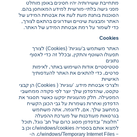
מתחייבת ששירותיה יהיו חסינים באופן מוחלט
מפני גישה בלתי-מורשית למידע המאוחסן בהם.
הסוכנות בוחנת מעת לעת את אבטחת המידע של
האתר ומבצעת שינויים ושדרוגים בהתאם לצורך,
כדי לשמור על רמת אבטחת המידע של האתר.
Cookies
האתר משתמש ב'עוגיות' (Cookies) לצורך
תפעולו השוטף והתקין, ובכלל זה כדי לאסוף
נתונים
סטטיסטיים אודות השימוש באתר, לאימות
פרטים, כדי להתאים את האתר להעדפותיך
האישיות
ולצרכי אבטחת מידע. 'עוגיות' ( Cookies) הן קבצי
טקסט, שהדפדפן שלך יוצר לפי פקודה ממחשבי
המפעילה. חלק מהעוגיות יפקעו כאשר תסגור את
הדפדפן ואחרות נשמרות על גבי הכונן הקשיח
במחשב שלך. אם, לדוגמה, אתה משתמש
בגרסאות מעודכנות של מערכת ההפעלה
"חלונות" ובדפדפן מסוג כרום של חב' גוגל, תוכל
למצוא אותם בספריה c/windows/cookies וכן ב
– c/windows/Temporary Internet Files. ה-