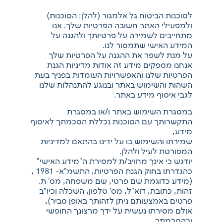
לסוכנות הביטוח גל אלמגור (להלן: הסוכנות)
ולמפעילי האתר חשובה הפרטיות שלך. אנו
מתחייבים לשמירה על פרטיותך ולהגנה על
המידע האישי שתמסור לנו.
על מנת לשפר את ההגנה על הפרטיות שלך
אנחנו מספקים מידע זה אודות מדיניות הגנת
הפרטיות שלנו והאפשרויות העומדות בפניך בעת
השהות והשימוש באתר ובנוגע להתנהלות שלנו
לגבי איסוף מידע באתר.
במסגרת השימוש באתר ו/או במסגרת
התקשרותך עם הסוכנות נכללת הסכמתך לאיסוף
מידע,
שמירתו והשימוש בו על ידינו בהתאם למדיניות
המפורטת לעיל ולהלן.
יודגש כי אינך מחויב/ת למסירת ה"מידע האישי"
כהגדרתו בחוק הגנת הפרטיות, התשמ"א- 1981 ,
(מידע כדוגמת שם פרטי, שם משפחה, מס' ת.
זהות, כתובת, דוא"ל, מס' טלפון, השכלה וכיו"ב
פרטים באמצעותם ניתן לזהותך באופן סביר),
אולם מסירתו נעשית על ידך מרצונך החופשי
ובהסכמתך.