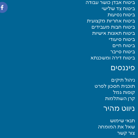
טוח אבדן כושר עבודה
טוח צד שלישי
טוח נסיעות
טוח אחריות מקצועית
טוח חבות מעבידים
טוח תאונות אישיות
טוח סיעודי
טוח חיים
טוח סייבר
יטוח דירה ומשכנתא
יננסים
הול תיקים
כנית חסכון לפרט
פות גמל
רן השתלמות
יווט מהיר
נאי שימוש
אל את המומחה
ור קשר