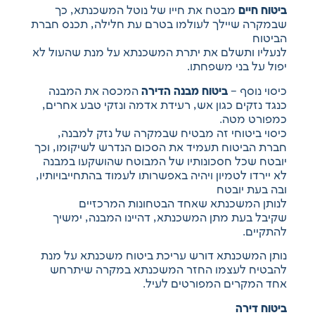
ביטוח חיים
מבטח את חייו של נוטל המשכנתא, כך
שבמקרה שיילך לעולמו בטרם עת חלילה, תכנס חברת
הביטוח
לנעליו ותשלם את יתרת המשכנתא על מנת שהעול לא
יפול על בני משפחתו.
כיסוי נוסף –
ביטוח מבנה הדירה
המכסה את המבנה
כנגד נזקים כגון אש, רעידת אדמה ונזקי טבע אחרים,
כמפורט מטה.
כיסוי ביטוחי זה מבטיח שבמקרה של נזק למבנה,
חברת הביטוח תעמיד את הסכום הנדרש לשיקומו, וכך
יובטח שכל חסכונותיו של המבוטח שהושקעו במבנה
לא יירדו לטמיון ויהיה באפשרותו לעמוד בהתחייבויותיו,
ובה בעת יובטח
לנותן המשכנתא שאחד הבטחונות המרכזיים
שקיבל בעת מתן המשכנתא, דהיינו המבנה, ימשיך
להתקיים.
נותן המשכנתא דורש עריכת ביטוח משכנתא על מנת
להבטיח לעצמו החזר המשכנתא במקרה שיתרחש
אחד המקרים המפורטים לעיל.
ביטוח דירה